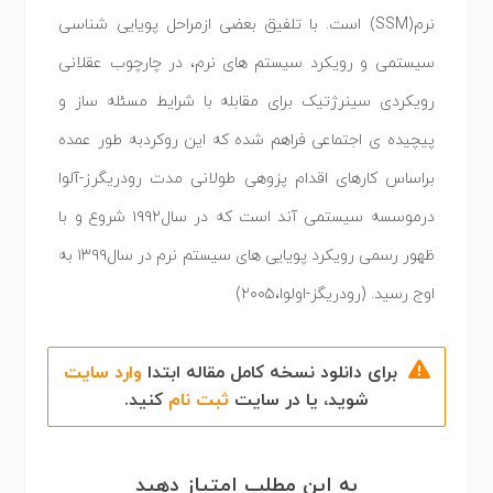
نرم(SSM) است. با تلفیق بعضی ازمراحل پویایی شناسی
سیستمی و رویکرد سیستم های نرم، در چارچوب عقلانی
رویکردی سینرژتیک برای مقابله با شرایط مسئله ساز و
پیچیده ی اجتماعی فراهم شده که این روکردبه طور عمده
براساس کارهای اقدام پزوهی طولانی مدت رودریگرز-آلوا
درموسسه سیستمی آند است که در سال۱۹۹۲ شروع و با
ظهور رسمی رویکرد پویایی های سیستم نرم در سال۱۳۹۹ به
اوج رسید. (رودریگز-اولوا،۲۰۰۵)
برای دانلود نسخه کامل مقاله ابتدا
وارد سایت
شوید، یا در سایت
ثبت نام
کنید.
به این مطلب امتیاز دهید