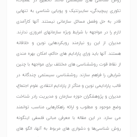
روش شناسی های سیستمی مانند تحقیق در عملیات،
تئوری پیچیدگی، سایبرنتیک و پویایی شناسی به تنهایی
قادر به حل وفصل مسائل سازمانی نیستند. آنها کارآمدی
لازم را در مواجهه با شرایط ویژه سازمانهای امروزی ندارند.
مدیران از این رو نیازمند رویکردهایی نوین و خلاقانه
هستند. آنها باید ورای پارادایم های حاکم، امکان بهره مندی
از نقاط قوت روششناسی های مختلف برای مواجهه با چنین
شرایطی را فراهم سازند. روششناسی سیستمی چندگانه در
قالب پارادایمی نوین و متأثر از پارادایم انتقادی علوم اجتماع،
مدیران و پژوهشگران حوزه سازمان و مدیریت رادر شناخت
وضع موجود و مطلوب و ارائه راهکارهایی مناسب توانمند
می سازد. در این مقاله با معرفی مبانی فلسفی اینگونه
روش شناسی‌ها و دشواری های مربوط به آنها، الگو های