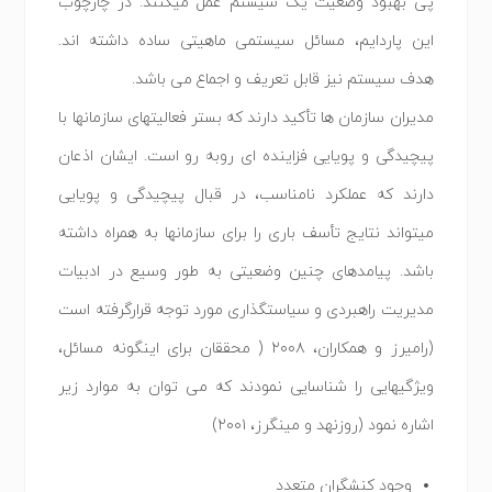
پی بهبود وضعیت یک سیستم عمل میکنند. در چارچوب
این پاردایم، مسائل سیستمی ماهیتی ساده داشته اند.
هدف سیستم نیز قابل تعریف و اجماع می باشد.
مدیران سازمان ها تأکید دارند که بستر فعالیتهای سازمانها با
پیچیدگی و پویایی فزاینده ای روبه رو است. ایشان اذعان
دارند که عملکرد نامناسب، در قبال پیچیدگی و پویایی
میتواند نتایج تأسف باری را برای سازمانها به همراه داشته
باشد. پیامدهای چنین وضعیتی به طور وسیع در ادبیات
مدیریت راهبردی و سیاستگذاری مورد توجه قرارگرفته است
(رامیرز و همکاران، ٢٠٠٨ ( محققان برای اینگونه مسائل،
ویژگیهایی را شناسایی نمودند که می توان به موارد زیر
اشاره نمود (روزنهد و مینگرز، ٢٠٠١)
وجود کنشگران متعدد