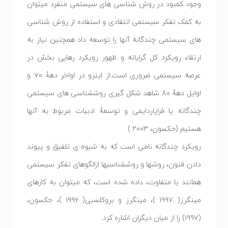
وجود کمبود در روش شناسی های سیستمی منفرد میتوان
به کمک تفکر سیستمی انتقادی و استفاده از روش شناسی
های سیستمی چندگانه آنها را توسعه داد همچنین نیاز به
ارتقاء رویکرد کل گرایانه و ظهور رویکرد رهایی بخش در
عرصه سیستمی ضروری است.از اینرو در اواخر دهۀ ٧٠ و
اوایل دهۀ ٨٠ شاهد شکل گیری روششناسی های سیستمی
چندگانه یا فراپاردایمی و توسعۀ ادبیات مربوط به آنها
هستیم (جکسون، ٢٠٠٣ )
رویکرد چندگانه نامی است که به شیوه ی تلفیق و پیوند
دادن فنون، روشها و روششناسیها ازالگوهای تفکر سیستمی
همانند یا متفاوت، داده شده است، که میتوان به کارهای
مینگرز( ۱۹۹۷ )، مینگرز و بروکلسبی( ۱۹۹۶ )، جکسون،
(۱۹۹۷) را از میان دیگران اشاره کرد.