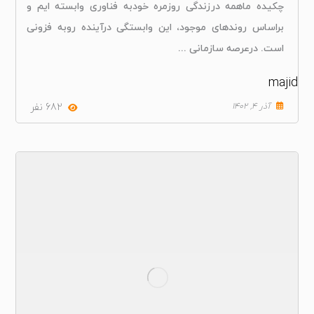
چکیده ماهمه درزندگی روزمره خودبه فناوری وابسته ایم و
براساس روندهای موجود، این وابستگی درآینده روبه فزونی
است. درعرصه سازمانی ...
majid
آذر ۴, ۱۴۰۲
682 نفر