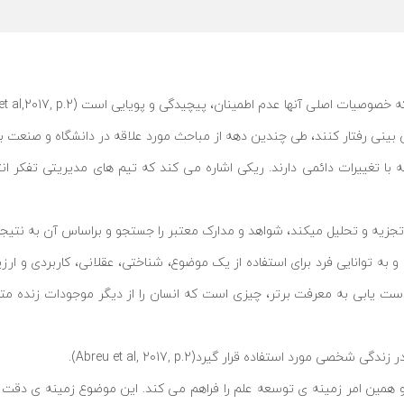
لی آنها عدم اطمینان، پیچیدگی و پویایی است (Felipe et al,2017, p.2).
نند، طی چندین دهه از مباحث مورد علاقه در دانشگاه و صنعت بوده است (Grover,2012,p.581
ان نیاز به مقابله با تغییرات دائمی دارند. ریکی اشاره می کند که تیم های مدیریت
ه و تحلیل میکند، شواهد و مدارک معتبر را جستجو و براساس آن به نتیجۀ نهایی، د
یوند خورده است و به توانایی فرد برای استفاده از یک موضوع، شناختی، عقلانی، کاربردی 
 دست یابی به معرفت برتر، چیزی است که انسان را از دیگر موجودات زنده 
ورد استفاده قرار گیرد(Abreu et al, 2017, p.2).
ه و همین امر زمینه ی توسعه علم را فراهم می کند. این موضوع زمینه ی دقت 