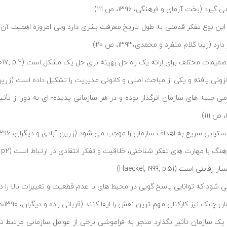
 (بخت آزمای و فرهنگی، ۱۳۹۶، ص ۱۱۱).
 این نوع تفکر قدمتی به طول تاریخ معرفت بشری دارد ولی امروزه اهمیت آن
با کلام منفرد و محمدی،۱۳۹۳، ص ۲۰).
لف برای ارائه یک راه حل بهینه برای حل یک مشکل است (Abreu et al, 2017, p.2).
افته و یکی از مباحث اصلی و کانونی مدیریت را تشکیل داده است (زرین آبادی و دی
جنبه های سازمان اثرگذار بوده و در هر سازمانی پدیده- ای به دور از تأ
 سریع به اهداف سازمان را موجب می شود (زرین آبادی و دیگران، ۱۳۹۶، ص۴۵)
Haeckel, 1999, p.5)
ی شود که توانایی پاسخ گویی در محیط های با عدم قطعیت و تغییرات بالا را د
یز کارکنان مهم ترین نقش را ایفا کنند (قربانی زاده و دیگران، ۱۳۹۰،ص ۴۷)
 سازمان تأثیر بگذارد منجر به فراموشی برخی از عوامل سازمانی مرتبط تأ