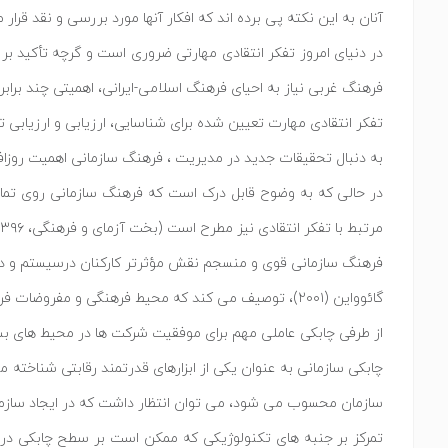
آنان به این نکته پی برده اند که افکار آنها مورد بررسی و نقد قرار می گیرد
در دنیای امروز تفکر انتقادی مهارتی ضروری است و گرچه تأکید بر
فرهنگ غربی نیاز به احیای فرهنگ اسلامی-ایرانی، اهمیتی چند برابر دارد (زی
تفکر انتقادی مهارت تعیین شده برای شناسایی، ارزیابی و ارزیابی تصمیمات مخت
به دنبال تحقیقات جدید در مدیریت ، فرهنگ سازمانی اهمیت روزافزونی ی
در حالی که به وضوح قابل درک است که فرهنگ سازمانی روی تمامی 
مرتبط با تفکر انتقادی نیز مطرح است (بخت آزمای و فرهنگی، ۱۳۹۶، ص ۱۱۱).
فرهنگ سازمانی قوی و منسجم نقش مؤثرتر کارکنان درسیستم و دستیابی
گائوواین (۲۰۰۱)، توصیف می کند که محیط فرهنگی و مفروضات فرهنگ با مهارت های تفکر شناختی، خلاقیت و تفکر انتقادی در ارتباط است (Sabri et al., 2015, p2).
از طرفی چابکی عاملی مهم برای موفقیت شرکت ها در محیط های بسیار رقابتی است (1
چابکی سازمانی به عنوان یکی از ابزارهای قدرتمند رقابتی شناخته م
سازمان محسوب می شود، می توان انتظار داشت که در ایجاد سازمان چابک ن
تمرکز بر جنبه های تکنولوژیکی که ممکن است بر سطح چابکی در یک